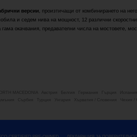
абрични версии
, произтичащи от комбинирането на нег
мобила и седем нива на мощност, 12 различни скоростни
 гама окачвания, предавателни числа на мостовете, мос
ORTH MACEDONIA
Австрия
Белгия
Германия
Гърция
Испани
умъния
Сърбия
Турция
Унгария
Хърватия / Словения
Чехия /
VECO CERTIFIED PRE-OWNED
ДЕКЛАРАЦИЯ ЗА ПОВЕРИТЕЛНО