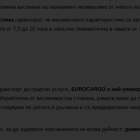
тоянна височина на окачването независимо от нивото на
стема
гарантират, че механичните характеристики се за
 от 7,5 до 10 тона и напълно пневматична в гамата от 1
ранспорт до градски услуги
, EUROCARGO е най-универ
Изработена от високоякостна стомана, рамата може да 
успоредни по цялата ѝ дължина и са предварително кон
и, за да задоволи изискванията на всяка дейност:
дневн