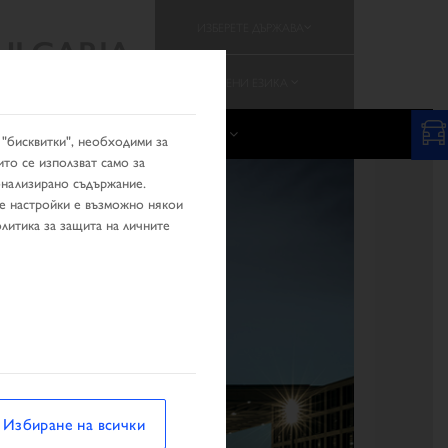
ИЗБЕРЕТЕ ДЪРЖАВА
ULGARIA
СМЕНИ ЕЗИКА
Е НА ТЪРГОВЕЦ
КАМПАНИИ
 "бисквитки", необходими за
ито се използват само за
сонализирано съдържание.
те настройки е възможно някои
литика за защита на личните
Избиране на всички