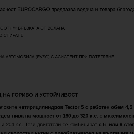
пасност EUROCARGO предпазва водача и товара благода
TOOTH™ ВРЪЗКАТА ОТ ВОЛАНА
О СПИРАНЕ
А АВТОМОБИЛА (EVSC) С АСИСТЕНТ ПРИ ПОТЕГЛЯНЕ
Д НА ГОРИВО И УСТОЙЧИВОСТ
еловите
четирицилиндров Tector 5 с работен обем 4,5
едем нива на мощност от 160 до 320 к.с.
с
максимален
и 204 к.с. Тези двигатели се комбинират
с 6- или 9-ст
ни скоростни кутии с преобразувател на въртящия 