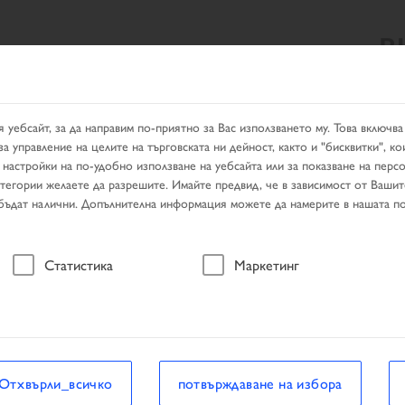
B
ЛТАТ ОТ ТЪРСЕНЕТО
PRODUCTS
УСЛУГИ
ТЪРСЕН
 уебсайт, за да направим по-приятно за Вас използването му. Това включва
а управление на целите на търговската ни дейност, както и "бисквитки", ко
 настройки на по-удобно използване на уебсайта или за показване на пер
тегории желаете да разрешите. Имайте предвид, че в зависимост от Ваши
 бъдат налични. Допълнителна информация можете да намерите в нашата по
Статистика
Маркетинг
Отхвърли_всичко
потвърждаване на избора