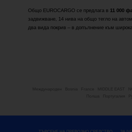
Общо EUROCARGO се предлага в
11 000 ф
задвижване, 14 нива на общо тегло на авто
два вида покрив – в допълнение към широка
Международен
Bosnia
France
MIDDLE EAST
N
Полша
Португалия
Р
ТЪРСЕНЕ НА ПРЕВОЗНО СРЕДСТВО
ЗА I