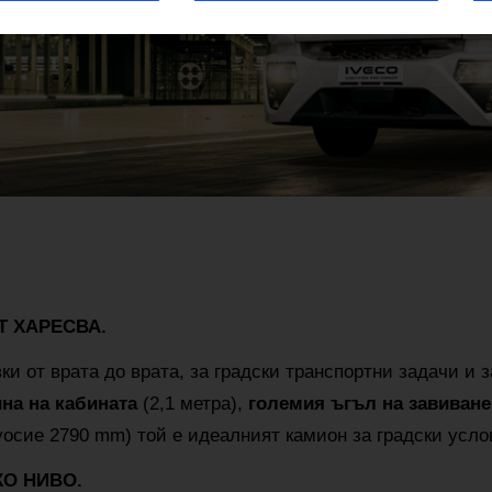
Т ХАРЕСВА.
и от врата до врата, за градски транспортни задачи и з
на на кабината
(2,1 метра),
големия ъгъл на завиване
уосие 2790 mm) той е идеалният камион за градски усло
О НИВО.