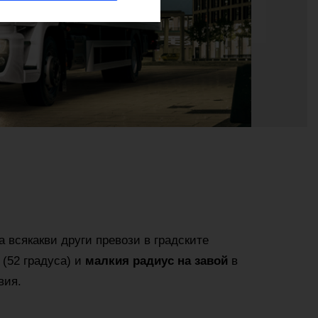
а всякакви други превози в градските
(52 градуса) и
малкия радиус на завой
в
вия.