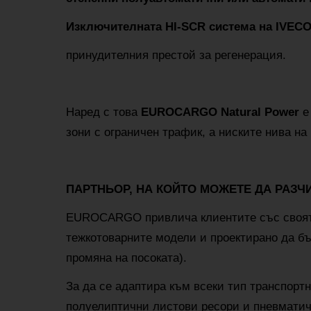
Изключителната HI-SCR система на IVECO 
принудителния престой за регенерация.
Наред с това
EUROCARGO Natural Power
е 
зони с ограничен трафик, а ниските нива на
ПАРТНЬОР, НА КОЙТО МОЖЕТЕ ДА РАЗЧ
EUROCARGO привлича клиентите със своя
тежкотоварните модели и проектирано да бъ
промяна на посоката).
За да се адаптира към всеки тип транспо
полуелиптични листови ресори и пневматич