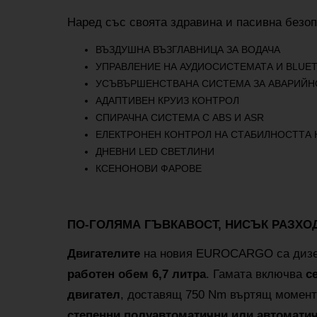
Наред със своята здравина и пасивна безо
ВЪЗДУШНА ВЪЗГЛАВНИЦА ЗА ВОДАЧА
УПРАВЛЕНИЕ НА АУДИОСИСТЕМАТА И BLUE
УСЪВЪРШЕНСТВАНА СИСТЕМА ЗА АВАРИЙН
АДАПТИВЕН КРУИЗ КОНТРОЛ
СПИРАЧНА СИСТЕМА С ABS И ASR
ЕЛЕКТРОНЕН КОНТРОЛ НА СТАБИЛНОСТТА Н
ДНЕВНИ LED СВЕТЛИНИ
КСЕНОНОВИ ФАРОВЕ
ПО-ГОЛЯМА ГЪВКАВОСТ, НИСЪК РАЗХО
Двигателите
на новия EUROCARGO са диз
работен обем 6,7 литра
. Гамата включва
с
двигател
, доставящ 750 Nm въртящ момент 
степенни полуавтоматични или автоматич