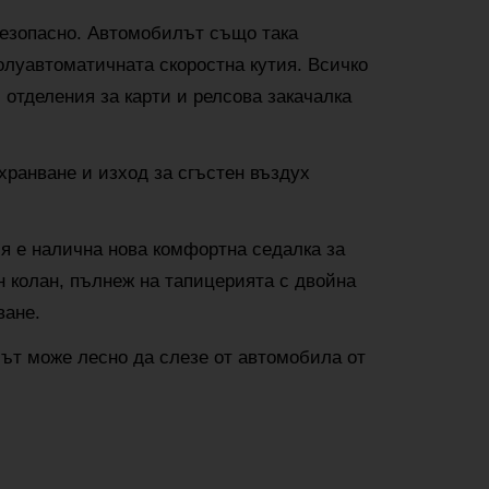
безопасно. Автомобилът също така
олуавтоматичната скоростна кутия. Всичко
отделения за карти и релсова закачалка
ахранване и изход за сгъстен въздух
ия е налична нова комфортна седалка за
н колан, пълнеж на тапицерията с двойна
ване.
ът може лесно да слезе от автомобила от