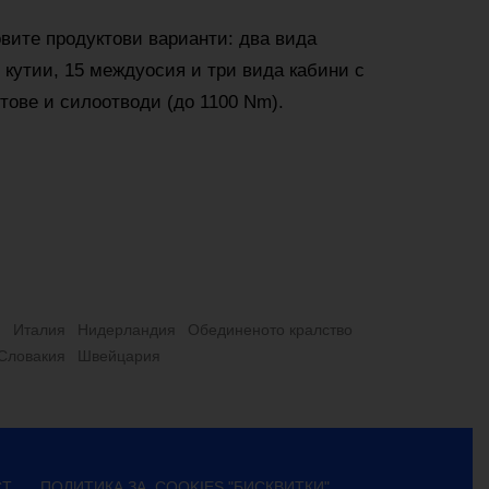
овите продуктови варианти: два вида
 кутии, 15 междуосия и три вида кабини с
тове и силоотводи (до 1100 Nm).
я
Итaлия
Нидерландия
Обединеното кралство
 Словакия
Швeйцapия
СТ
ПОЛИТИКА ЗА COOKIES "БИСКВИТКИ"