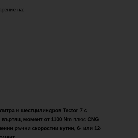
рение на:
 литра
и
шестцилиндров Tector 7 с
 въртящ момент от 1100 Nm
плюс
CNG
епенни ръчни скоростни кутии
,
6- или 12-
момент
.