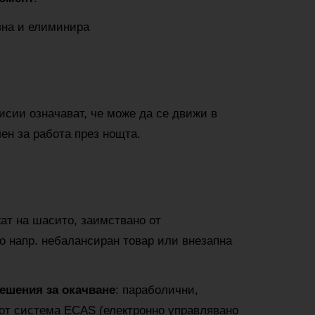
вна и елиминира
исии означават, че може да се движи в
лен за работа през нощта.
жат на шасито, заимствано от
о напр. небалансиран товар или внезапна
ешения за окачване
: параболични,
от система ECAS (електронно управлявано