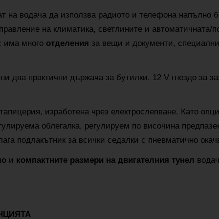
т на водача да използва радиото и телефона напълно 
правление на климатика, светлините и автоматичната/п
: има много
отделения
за вещи и документи, специални 
ени два практични държача за бутилки, 12 V гнездо за з
тапицерия, изработена чрез електрослепване. Като опц
гулируема облегалка, регулируем по височина предпазе
лага подлакътник за всички седалки с пневматично окач
ло
и
компактните размери на двигателния тунел
водач
НЦИЯТА