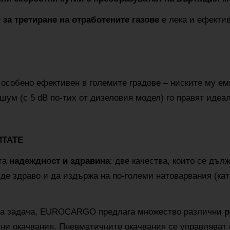
за третиране на отработените газове
е лека и ефекти
особено ефективен в големите градове – ниските му ем
 шум (с 5 dB по-тих от дизеловия модел) го правят идеа
ИТАТЕ
та
надеждност и здравина
: две качества, които се дъл
де здраво и да издържа на по-големи натоварвания (кат
ртна задача, EUROCARGO предлага множество различни
р
ни окачвания. Пневматичните окачвания се управляват 