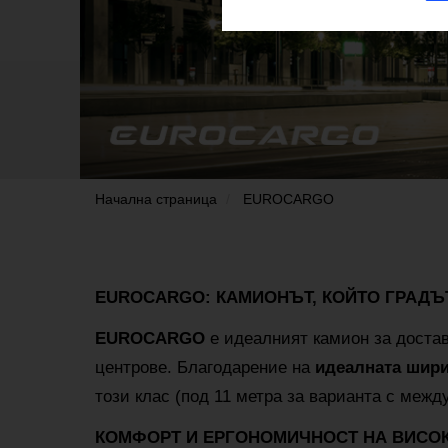
Начална страница
EUROCARGO
EUROCARGO: КАМИОНЪТ, КОЙТО ГРАДЪ
EUROCARGO
е идеалният камион за доставк
центрове. Благодарение на
идеалната шири
този клас (под 11 метра за варианта с межд
КОМФОРТ И ЕРГОНОМИЧНОСТ НА ВИСОК