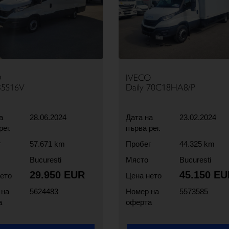
O
IVECO
 35S16V
Daily 70C18HA8/P
а
28.06.2024
Дата на
23.02.2024
рег.
първа рег.
г
57.671 km
Пробег
44.325 km
Bucuresti
Място
Bucuresti
29.950 EUR
45.150 EU
ето
Цена нето
 на
5624483
Номер на
5573585
а
оферта