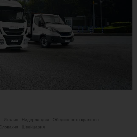
я
Итaлия
Нидерландия
Обединеното кралство
 Словакия
Швeйцapия