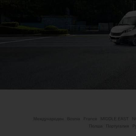
Международен
Bosnia
France
MIDDLE EAST
N
Полша
Португалия
Р