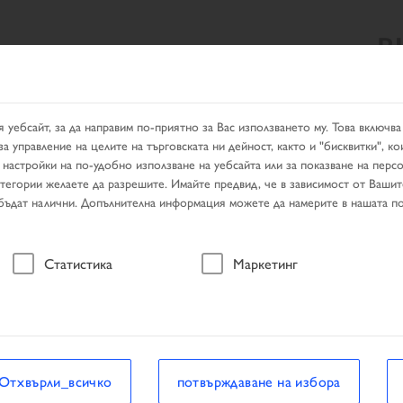
B
ЛТАТ ОТ ТЪРСЕНЕТО
PRODUCTS
УСЛУГИ
ТЪРСЕН
 уебсайт, за да направим по-приятно за Вас използването му. Това включва
а управление на целите на търговската ни дейност, както и "бисквитки", ко
 настройки на по-удобно използване на уебсайта или за показване на пер
тегории желаете да разрешите. Имайте предвид, че в зависимост от Ваши
 бъдат налични. Допълнителна информация можете да намерите в нашата по
Статистика
Маркетинг
Отхвърли_всичко
потвърждаване на избора