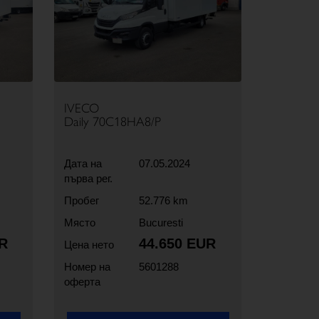
IVECO
Daily 70C18HA8/P
Дата на
07.05.2024
първа рег.
Пробег
52.776 km
Място
Bucuresti
R
44.650 EUR
Цена нето
Номер на
5601288
оферта