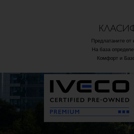
КЛАСИФ
Предлатаните от 
На база определе
Комфорт и Базо