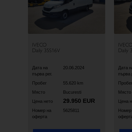
IVECO
IVEC
Daily 35S16V
Daily
Дата на
20.06.2024
Дата н
първа рег.
първа 
Пробег
55.620 km
Пробе
Място
Bucuresti
Място
29.950 EUR
Цена нето
Цена н
Номер на
5625811
Номер
оферта
оферт