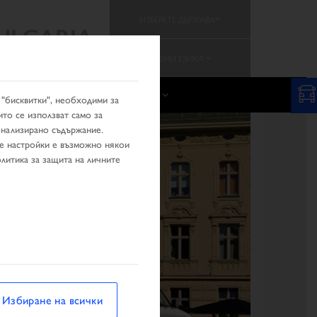
ИЗБЕРЕТЕ ДЪРЖАВА
ULGARIA
СМЕНИ ЕЗИКА
Е НА ТЪРГОВЕЦ
КАМПАНИИ
 "бисквитки", необходими за
ито се използват само за
сонализирано съдържание.
те настройки е възможно някои
литика за защита на личните
Избиране на всички