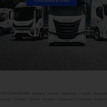
ПОКАЗВАНЕ ВСИЧКИ
ORTH MACEDONIA
Австрия
Белгия
Германия
Гърция
Испани
умъния
Сърбия
Турция
Унгария
Хърватия / Словения
Чехия /