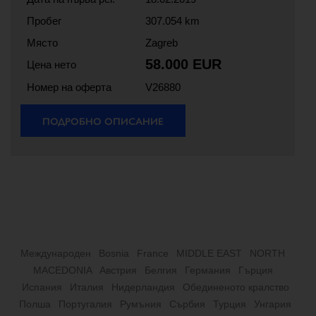
Пробег
307.054 km
Място
Zagreb
58.000 EUR
Цена нето
Номер на оферта
V26880
ПОДРОБНО ОПИСАНИЕ
Международен
Bosnia
France
MIDDLE EAST
NORTH
MACEDONIA
Австрия
Белгия
Германия
Гърция
Испания
Итaлия
Нидерландия
Обединеното кралство
Полша
Португалия
Румъния
Сърбия
Турция
Унгария