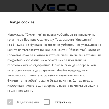
Change cookies
BULGARIA
Използваме "бисквитки" на нашия уебсайт, за да направим по-
приятно за Вас използването му. Това включва "бисквитки",
ИЗБЕРЕТЕ ДЪРЖАВА
СМЕНИ ЕЗИКА
необходими за функционирането на уебсайта и за управление на
целите на търговската ни дейност, както и "бисквитки", които се
Toggle
използват само за анонимни статистически цели, за настройки на
MENU
navigation
по-удобно използване на уебсайта или за показване на
персонализирано съдържание. Можете сами да изберете кои
категории желаете да разрешите. Имайте предвид, че в
зависимост от Вашите настройки е възможно някои от
НОВИ НАЛИЧНОСТИ
функциите на уебсайта да не бъдат налични. Допълнителна
информация можете да намерите в нашата политика за защита
на личните данни.
Задължителни
Статистика
Начална страница
НОВИ НАЛИЧНОСТИ